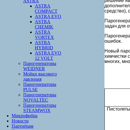
решение яв
ASTRA
дополнител
ASTRA
средство), 
COMPACT
ASTRA EVO
Парогенера
ASTRA
задач для о
CHEMIK
ASTRA
Парогенера
VORTEX
ошибок.
ASTRA
HYBRID
Новый паро
ASTRA EVO
химчистки 
12 VOLT
многих, мн
Парогенераторы
WEIDNER
Мойки высокого
давления
Парогенераторы
PULSE
Парогенераторы
NOVALTEC
Парогенераторы
Пистолет
STEAMWOX
Микрофибра
Новости
Партнёрам