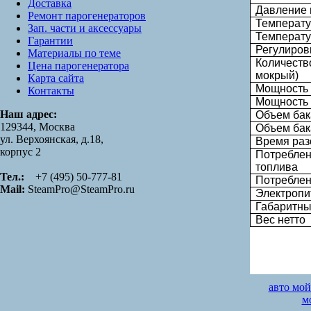
Доставка
Давление 
Ремонт парогенераторов
Температу
Зап. части и аксессуары
Температу
Гарантии
Регулиров
Материалы по теме
Количество
Цена парогенератора
мокрый)
Карта сайта
Мощность
Контакты
Мощность 
Наш адрес:
Объем бак
129344, Москва
Объем бак
ул. Верхоянская, д.18,
Время раз
корпус 2
Потреблен
топлива
Тел.:
+7 (495) 50-777-81
Потреблен
Mail:
SteamPro@SteamPro.ru
Электропи
Габаритн
Вес нетто
авто мой
м